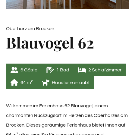
Oberharz am Brocken
Blauvogel 62
6
 Gäste
1
 Bad
2
 Schlafzimmer
64
 m²
Haustiere erlaubt
Willkommen im Ferienhaus 62 Blauvogel, einem
charmanten Rückzugsort im Herzen des Oberharzes am
Brocken. Dieses geräumige Ferienhaus bietet Ihnen auf
64 m² alles, was Sie für einen erholsamen und