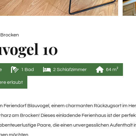
 Brocken
vogel 10
e
1
 Bad
2
 Schlafzimmer
64
 m²
ere erlaubt
m Feriendorf Blauvogel, einem charmanten Rückzugsort im He
arz am Brocken! Dieses einladende Ferienhaus ist der perfekt
abenteuerlustige Paare, die einen unvergesslichen Aufenthalt i
ngen möchten.