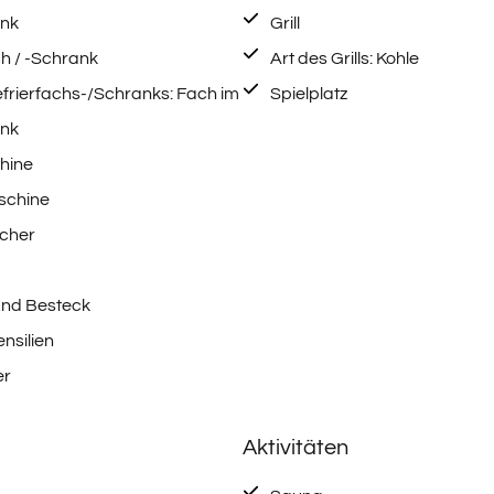
ank
Grill
ch / -Schrank
Art des Grills: Kohle
efrierfachs-/Schranks: Fach im
Spielplatz
ank
hine
schine
cher
und Besteck
nsilien
er
Aktivitäten