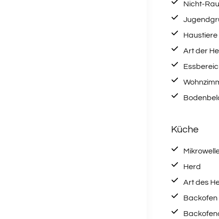
Nicht-Ra
Jugendgru
Haustiere
Art der He
Essbereic
Wohnzim
Bodenbela
Küche
Mikrowell
Herd
Art des H
Backofen
Backofena