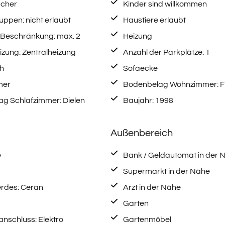
ucher
Kinder sind willkommen
ppen: nicht erlaubt
Haustiere erlaubt
 Beschränkung: max. 2
Heizung
izung: Zentralheizung
Anzahl der Parkplätze: 1
h
Sofaecke
mer
Bodenbelag Wohnzimmer: Fl
g Schlafzimmer: Dielen
Baujahr: 1998
Außenbereich
e
Bank / Geldautomat in der 
Supermarkt in der Nähe
erdes: Ceran
Arzt in der Nähe
Garten
nschluss: Elektro
Gartenmöbel