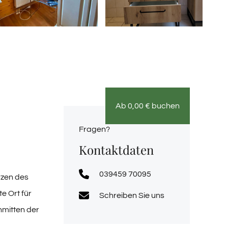
Ab
0,00
€
buchen
Fragen?
Kontaktdaten
039459 70095
rzen des
e Ort für
Schreiben Sie uns
nmitten der