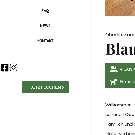
FAQ
NEWS
Oberharz am
KONTAKT
Blau
4
 Gäst
Hausti
JETZT BUCHEN
Willkommen i
schönen Oberh
Familien und 
Natur verbri