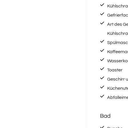
Kühlschr
Gefrierfa
Art des G
Kühlschr
Spülmasc
Kaffeema
Wasserko
Toaster
Geschirr 
Küchenute
Abfalleim
Bad