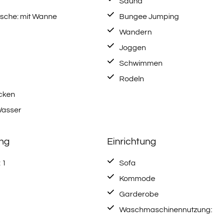
Sauna
usche: mit Wanne
Bungee Jumping
Wandern
Joggen
Schwimmen
Rodeln
cken
asser
ung
Einrichtung
 1
Sofa
Kommode
Garderobe
Waschmaschinennutzung: