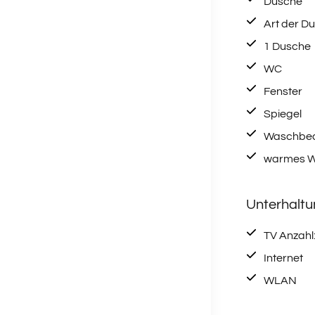
Dusche
Art der D
1 Dusche
WC
Fenster
Spiegel
Waschbe
warmes W
Unterhalt
TV Anzahl:
Internet
WLAN