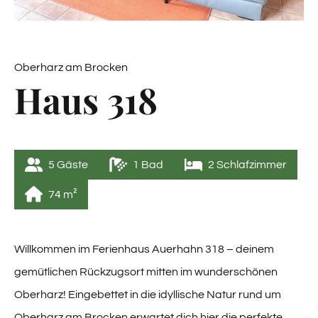
Oberharz am Brocken
Haus 318
5
 Gäste
1
 Bad
2
 Schlafzimmer
74
 m²
Willkommen im Ferienhaus Auerhahn 318 – deinem
gemütlichen Rückzugsort mitten im wunderschönen
Oberharz! Eingebettet in die idyllische Natur rund um
Oberharz am Brocken erwartet dich hier die perfekte