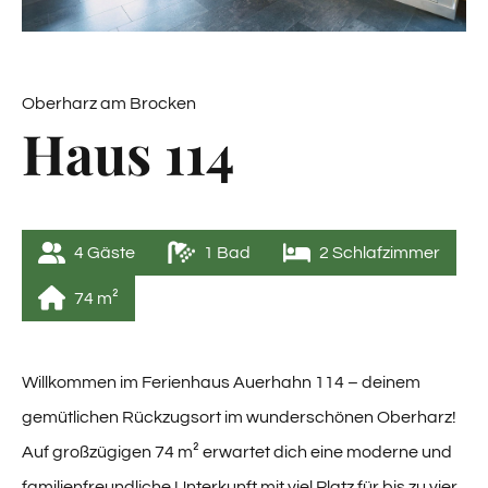
Oberharz am Brocken
Haus 114
4
 Gäste
1
 Bad
2
 Schlafzimmer
74
 m²
Willkommen im Ferienhaus Auerhahn 114 – deinem
gemütlichen Rückzugsort im wunderschönen Oberharz!
Auf großzügigen 74 m² erwartet dich eine moderne und
familienfreundliche Unterkunft mit viel Platz für bis zu vier